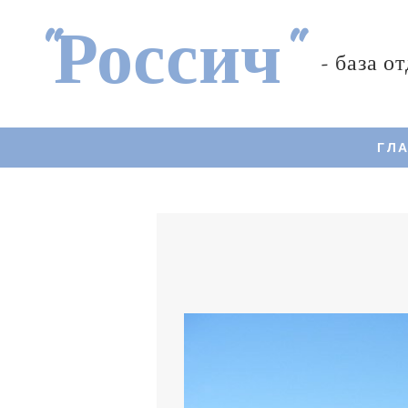
"Россич"
- база о
ГЛ